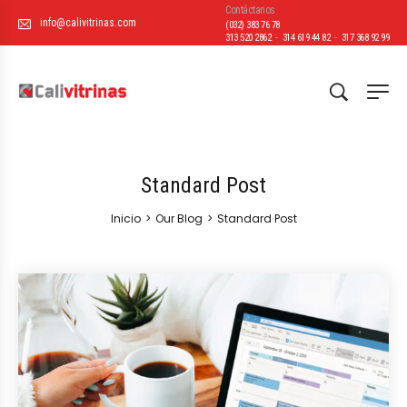
Contáctanos
info@calivitrinas.com
(032) 383 76 78
-
-
313 520 2862
314 619 44 82
317 368 92 99
Standard Post
Inicio
>
Our Blog
>
Standard Post