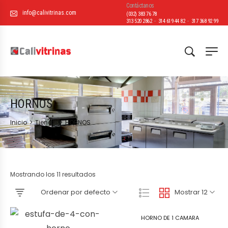
Contáctanos
info@calivitrinas.com
(032) 383 76 78
-
-
313 520 2862
314 619 44 82
317 368 92 99
HORNOS
Inicio
>
Tienda
>
HORNOS
Mostrando los 11 resultados
Ordenar por defecto
Mostrar 12
HORNO DE 1 CAMARA